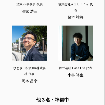
清家FP事務所 代表
株式会社Ａ１Ｌｉｆｅ 代
表
清家 浩三
藤本 祐将
ひとざい投資104株式会
株式会社 Ease Life 代表
社 代表
小林 裕生
岡本 昌幸
他３名・準備中