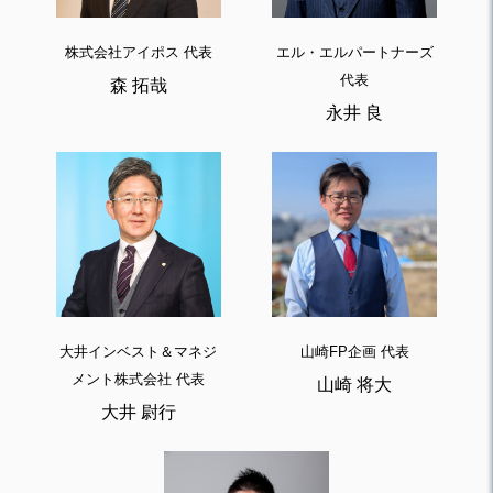
株式会社アイポス 代表
エル・エルパートナーズ
代表
森 拓哉
永井 良
大井インベスト＆マネジ
山崎FP企画 代表
メント株式会社 代表
山崎 将大
大井 尉行