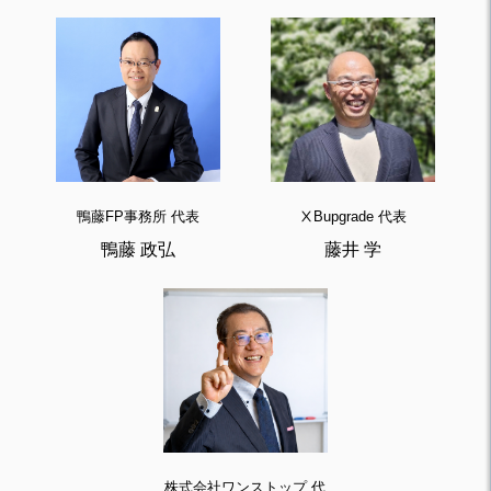
鴨藤FP事務所 代表
ⅩBupgrade 代表
鴨藤 政弘
藤井 学
株式会社ワンストップ 代