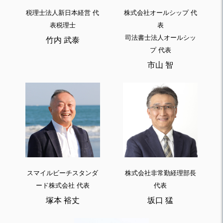
税理士法人新日本経営 代
株式会社オールシップ 代
表税理士
表
司法書士法人オールシッ
竹内 武泰
プ 代表
市山 智
スマイルビーチスタンダ
株式会社非常勤経理部長
ード株式会社 代表
代表
塚本 裕丈
坂口 猛