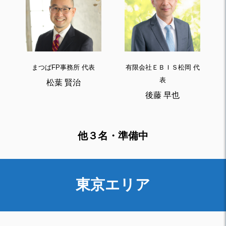
まつばFP事務所 代表
有限会社ＥＢＩＳ松岡 代
表
松葉 賢治
後藤 早也
他３名・準備中
東京エリア