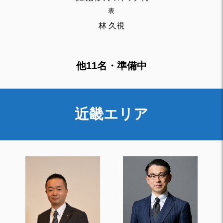
表
林 久視
他11名・準備中
近畿エリア